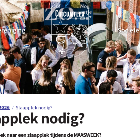
ereniging
Sociëte
2026
Slaapplek nodig?
applek nodig?
zoek naar een slaapplek tijdens de MAASWEEK?