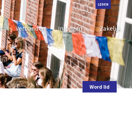
LEDEN
it
Verbanden
Inloggen
Zakelijk
Word lid