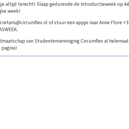
 je altijd terecht! Slaap gedurende de introductieweek op é
ijke week!
ecretaris@circumflex.nl of stuur een appje naar Anne Flore 
AASWEEK.
 lidmaatschap van Studentenvereniging Circumflex al helemaal zi
' pagina!