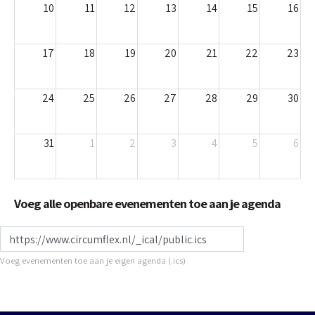
10
11
12
13
14
15
16
17
18
19
20
21
22
23
24
25
26
27
28
29
30
31
1
2
3
4
5
6
Voeg alle openbare evenementen toe aan je agenda
https://www.circumflex.nl/_ical/public.ics
Voeg evenementen toe aan je eigen agenda (.ics)