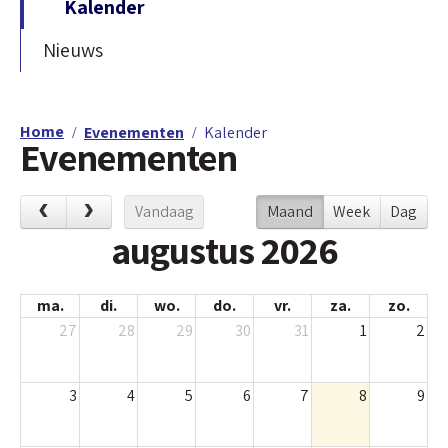
Kalender
Nieuws
Home
Evenementen
Kalender
Evenementen
Vandaag
Maand
Week
Dag
augustus 2026
ma.
di.
wo.
do.
vr.
za.
zo.
27
28
29
30
31
1
2
3
4
5
6
7
8
9